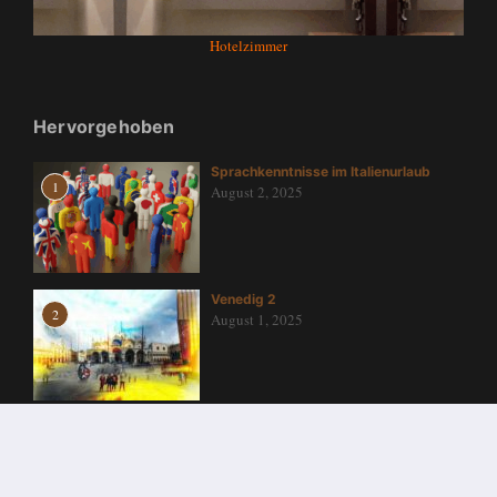
Hotelzimmer
Hervorgehoben
Sprachkenntnisse im Italienurlaub
1
August 2, 2025
Venedig 2
2
August 1, 2025
Venedig im Nebel
3
August 1, 2025