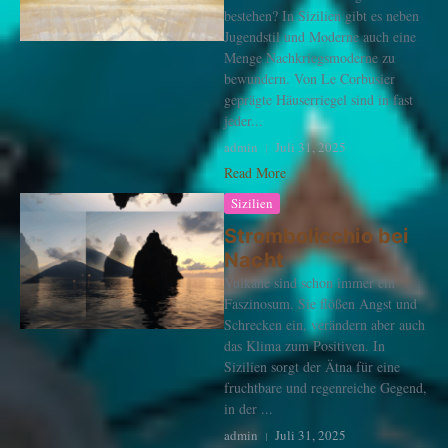
bestehen? In Sizilien gibt es neben
Jugendstil und Moderne auch eine
Menge Nachkriegsmoderne zu
bewundern. Von Le Corbusier
geprägte Häuserriegel sind in fast
jeder...
admin
Juli 31, 2025
Read More
Sizilien
Strombolicchio bei
Nacht
Vulkane sind schon immer ein
Faszinosum. Sie flößen Angst und
Schrecken ein, verändern aber auch
das Klima zum Positiven. In
Sizilien sorgt der Ätna für eine
fruchtbare und regenreiche Gegend,
in der ...
admin
Juli 31, 2025