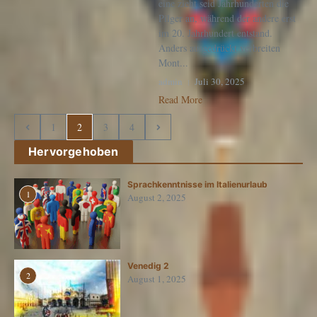
eine zieht seid Jahrhunderten die
Pilger an, während der andere erst
im 20. Jahrhundert entstand.
Anders ausgedrückt verbreiten
Mont...
admin
Juli 30, 2025
Read More
1
2
3
4
Hervorgehoben
Sprachkenntnisse im Italienurlaub
1
August 2, 2025
Venedig 2
2
August 1, 2025