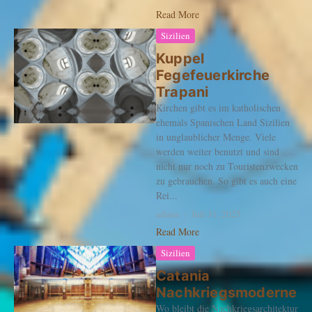
Read More
Sizilien
Kuppel
Fegefeuerkirche
Trapani
Kirchen gibt es im katholischen
ehemals Spanischen Land Sizilien
in unglaublicher Menge. Viele
werden weiter benutzt und sind
nicht nur noch zu Touristenzwecken
zu gebrauchen. So gibt es auch eine
Rei...
admin
Juli 31, 2025
Read More
Sizilien
Catania
Nachkriegsmoderne
Wo bleibt die Nachkriegsarchitektur