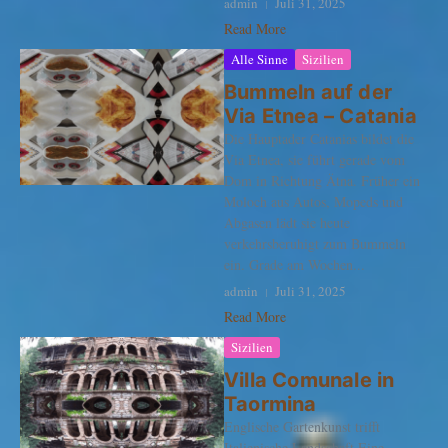
admin
Juli 31, 2025
Read More
Alle Sinne
Sizilien
Bummeln auf der
Via Etnea – Catania
Die Hauptader Catanias bildet die
Via Etnea, sie führt gerade vom
Dom in Richtung Ätna. Früher ein
Moloch aus Autos, Mopeds und
Abgasen lädt sie heute
verkehrsberuhigt zum Bummeln
ein. Grade am Wochen...
admin
Juli 31, 2025
Read More
Sizilien
Villa Comunale in
Taormina
Englische Gartenkunst trifft
Italienische Landschaft Eine