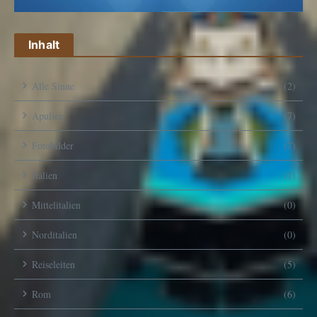
Inhalt
Alle Sinne
(2)
Apulien
(7)
Fotobilder
(7)
Italien
(1)
Mittelitalien
(0)
Norditalien
(0)
Reiseleiten
(5)
Rom
(6)