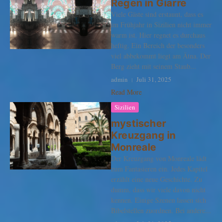
Regen in Giarre
Viele Gäste sind erstaunt, dass es
im Frühjahr in Sizilien nicht immer
warm ist. Hier regnet es durchaus
heftig. Ein Bereich der besonders
viel abbekommt liegt am Ätna. Der
Berg zieht mit seinem Staub...
admin
Juli 31, 2025
Read More
Sizilien
mystischer
Kreuzgang in
Monreale
Der Kreuzgang von Monreale lädt
zum Fantasieren ein. Jedes Kapitel
erzählt eine neue Geschichte. Zu
dumm, dass wir viele davon nicht
kennen. Einige Szenen lassen sich
Bibelstellen zuordnen. Bei andere...