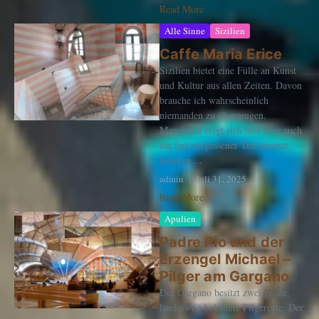
Read More
Alle Sinne
Sizilien
Caffe Maria Erice
Sizilien bietet eine Fülle an Kunst
und Kultur aus allen Zeiten. Davon
brauche ich wahrscheinlich
niemanden zu überzeugen.
Manchmal zeigt sich hier aber auch
ein fast vergessener Teil unserer
neueren ...
admin
Juli 31, 2025
Read More
Apulien
Padre Pio und der
Erzengel Michael –
Pilger am Gargano
Der Gargano besitzt zwei große,
landesweit bekannte Pilgerorte. Der