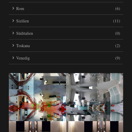
Rom
(6)
Sizilien
(11)
Süditalien
(0)
Toskana
(2)
Venedig
(9)