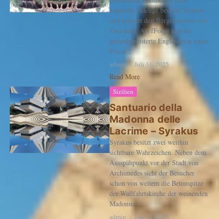
englische Adelige besucht Sizilien
und heiratet den Bürgermeister von
Taormina. Als fFolge legt die
gartenbegeisterte Engländerin einen
Privat...
admin
Juli 31, 2025
Read More
Sizilien
Santuario della
Madonna delle
Lacrime – Syrakus
Syrakus besitzt zwei weithin
sichtbare Wahrzeichen. Neben dem
Ausspähpunkt vor der Stadt von
Archimedes sieht der Besucher
schon von weitem die Betonspitze
der Wallfahrtskirche der weinenden
Madonna. ...
admin
Juli 31, 2025