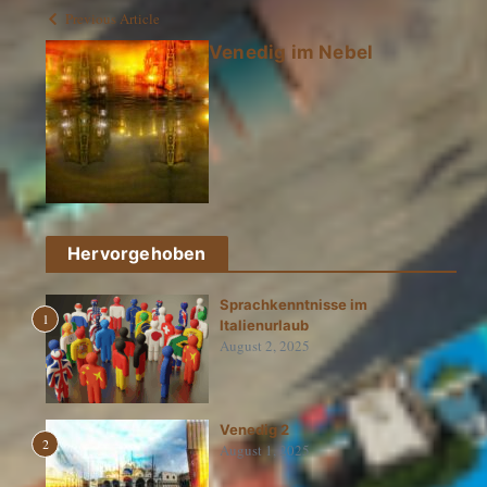
Previous Article
Venedig im Nebel
Hervorgehoben
Sprachkenntnisse im
1
Italienurlaub
August 2, 2025
Venedig 2
2
August 1, 2025