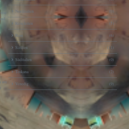
Norditalien
(0)
eise
und
Reiseleiten
(5)
Rom
(6)
Sizilien
(11)
Süditalien
(0)
Toskana
(2)
rm am
Venedig
(9)
t