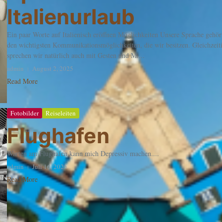
Italienurlaub
Ein paar Worte auf Italienisch eröffnen Möglichkeiten Unsere Sprache gehör
den wichtigsten Kommunikationsmöglichkeiten, die wir besitzen. Gleichzeit
sprechen wir natürlich auch mit Gesten und Mi...
admin
August 2, 2025
Read More
Fotobilder
Reiseleiten
Flughafen
Warten am Flughafen kann mich Depressiv machen....
admin
Juli 16, 2025
Read More