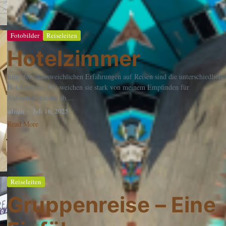
Fotobilder
Reiseleiten
Hotelzimmer
Eine der unausweichlichen Erfahrungen auf Reisen sind die unterschiedliche
Hotelzimmer. Oft weichen sie stark von meinem Empfinden für
Aufenthaltsräume ab....
admin
Juli 16, 2025
Read More
Reiseleiten
Gruppenreise – Eine