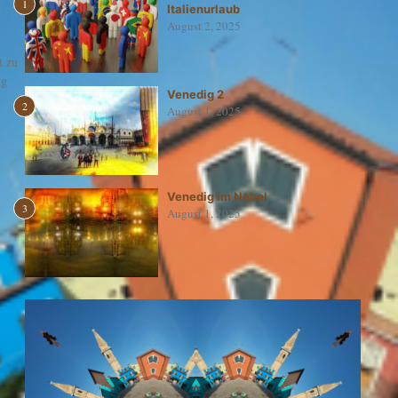
1
Italienurlaub
August 2, 2025
t zu
ig
Venedig 2
2
August 1, 2025
Venedig im Nebel
3
August 1, 2025