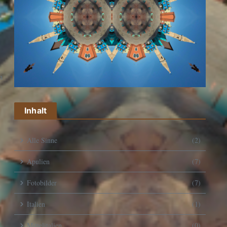
n
Inhalt
Alle Sinne
(2)
Apulien
(7)
Fotobilder
(7)
Italien
(1)
Mittelitalien
(0)