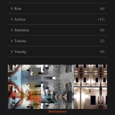
Rom
(6)
Sizilien
(11)
Süditalien
(0)
Toskana
(2)
Venedig
(9)
Hotelzimmer