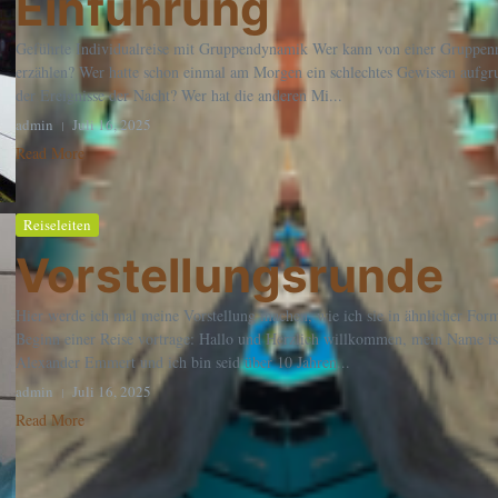
Einführung
Geführte Individualreise mit Gruppendynamik Wer kann von einer Gruppenr
erzählen? Wer hatte schon einmal am Morgen ein schlechtes Gewissen aufgr
der Ereignisse der Nacht? Wer hat die anderen Mi...
admin
Juli 16, 2025
Read More
Reiseleiten
Vorstellungsrunde
Hier werde ich mal meine Vorstellung machen, wie ich sie in ähnlicher Fo
Beginn einer Reise vortrage: Hallo und Herzlich willkommen, mein Name is
Alexander Emmert und ich bin seid über 10 Jahren...
admin
Juli 16, 2025
Read More