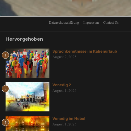
Datenschutzerklärung
Impressum
Contact Us
Hervorgehoben
Sprachkenntnisse im Italienurlaub
1
August 2, 2025
Venedig 2
2
August 1, 2025
Venedig im Nebel
3
August 1, 2025