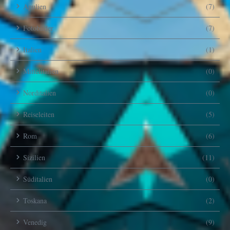
Apulien
(7)
Fotobilder
(7)
Italien
(1)
Mittelitalien
(0)
Norditalien
(0)
Reiseleiten
(5)
Rom
(6)
Sizilien
(11)
Süditalien
(0)
Toskana
(2)
Venedig
(9)