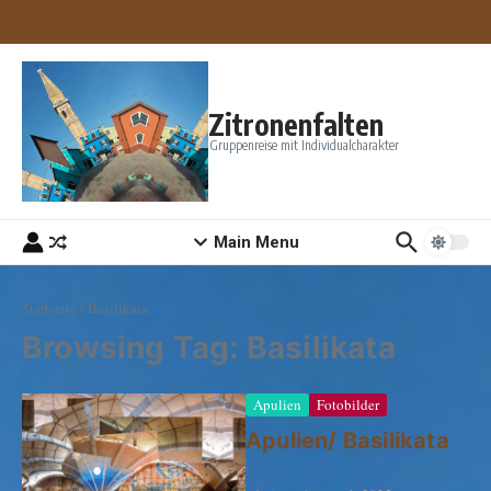
Zum Inhalt springen
Zitronenfalten
Gruppenreise mit Individualcharakter
Main Menu
Startseite
/
Basilikata
Browsing Tag: Basilikata
Apulien
Fotobilder
Apulien/ Basilikata
...