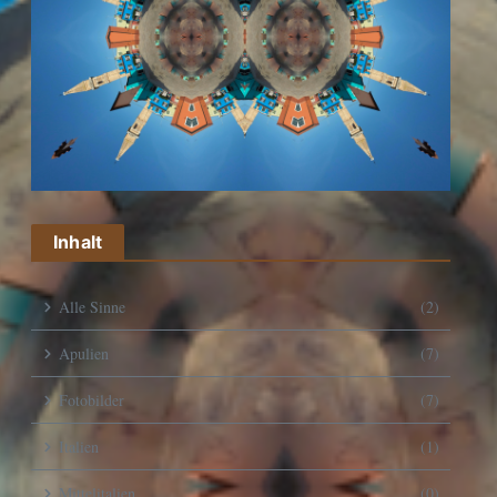
Inhalt
Alle Sinne
(2)
Apulien
(7)
Fotobilder
(7)
Italien
(1)
Mittelitalien
(0)