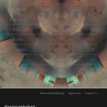
Norditalien
(0)
Reiseleiten
(5)
Rom
(6)
Sizilien
(11)
Süditalien
(0)
Toskana
(2)
Venedig
(9)
Datenschutzerklärung
Impressum
Contact Us
Hervorgehoben