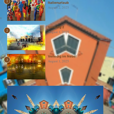
1
Italienurlaub
August 2, 2025
nn
Venedig 2
2
August 1, 2025
Venedig im Nebel
3
August 1, 2025