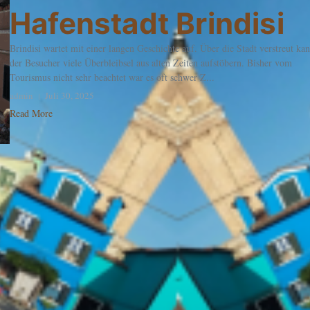
Hafenstadt Brindisi
Brindisi wartet mit einer langen Geschichte auf. Über die Stadt verstreut ka
der Besucher viele Überbleibsel aus alten Zeiten aufstöbern. Bisher vom
Tourismus nicht sehr beachtet war es oft schwer Z...
admin
Juli 30, 2025
Read More