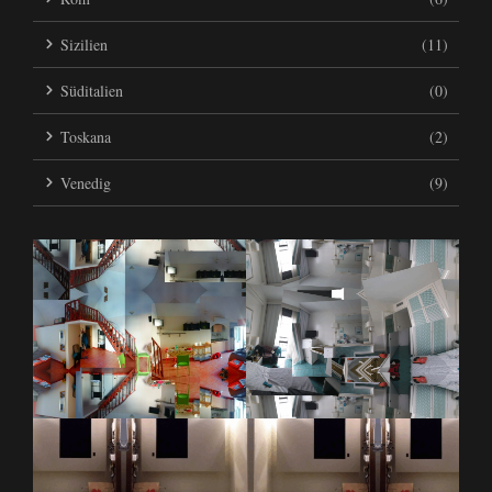
Sizilien
(11)
Süditalien
(0)
Toskana
(2)
Venedig
(9)