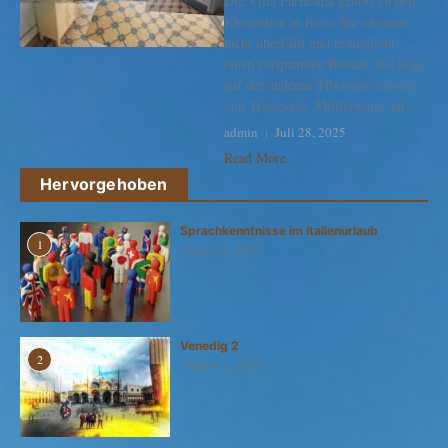
Die Villa Farnesina gehört zu den
Kleinodien in Rom. Sie ist meist
nicht überfüllt und ermöglicht
einen entspannten Besuch. Sie liegt
auf der anderen Tiberseite unweit
von Trastevere. Mittlerweile hat...
admin
Juli 28, 2025
Read More
Hervorgehoben
Sprachkenntnisse im Italienurlaub
1
August 2, 2025
Venedig 2
2
August 1, 2025