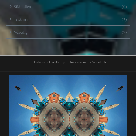
Süditalien
(0)
Toskana
(2)
Venedig
(9)
Datenschutzerklärung
Impressum
Contact Us