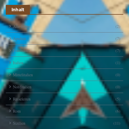
Inhalt
Alle Sinne
(2)
Apulien
(7)
Fotobilder
(7)
Italien
(1)
Mittelitalien
(0)
Norditalien
(0)
Reiseleiten
(5)
Rom
(6)
Sizilien
(11)