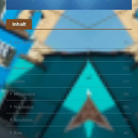
Inhalt
Alle Sinne
(2)
Apulien
(7)
Fotobilder
(7)
Italien
(1)
Mittelitalien
(0)
Norditalien
(0)
Reiseleiten
(5)
Rom
(6)