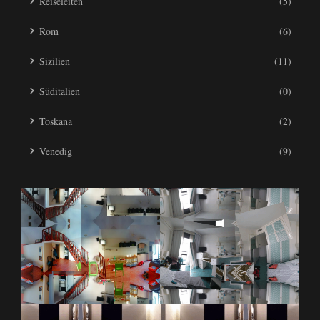
Reiseleiten
(5)
Rom
(6)
Sizilien
(11)
Süditalien
(0)
Toskana
(2)
Venedig
(9)