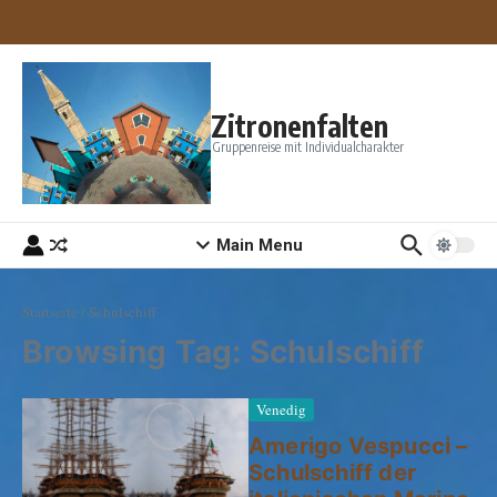
Zum Inhalt springen
Zitronenfalten
Gruppenreise mit Individualcharakter
Main Menu
Startseite
/
Schulschiff
Browsing Tag: Schulschiff
Venedig
Amerigo Vespucci –
Schulschiff der