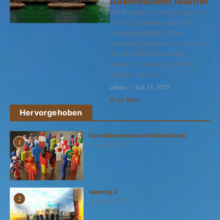
italienischen Marine
Zur Biennale di Venezia liegen oft
vor dem Schiffsmuseum große,
ehrwürdige Schiffe. Neben
modernen Kriegsschiffen konnte ich
das letzte Mal die Amerigo
Vespucci bewundern. Gerade in
Venedig trägt dies...
admin
Juli 15, 2025
Read More
Hervorgehoben
Sprachkenntnisse im Italienurlaub
1
August 2, 2025
Venedig 2
2
August 1, 2025