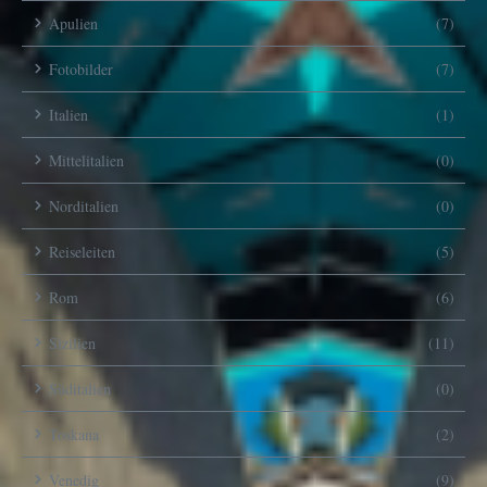
Apulien
(7)
Fotobilder
(7)
Italien
(1)
Mittelitalien
(0)
Norditalien
(0)
Reiseleiten
(5)
Rom
(6)
Sizilien
(11)
Süditalien
(0)
Toskana
(2)
Venedig
(9)