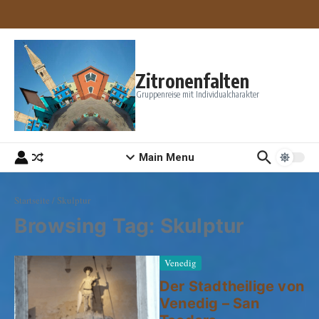
Zum Inhalt springen
Zitronenfalten
Gruppenreise mit Individualcharakter
Main Menu
Startseite
/
Skulptur
Browsing Tag: Skulptur
Venedig
Der Stadtheilige von
Venedig – San