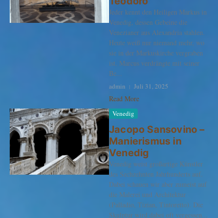
Teodoro
Jeder kennt den Heiligen Markus in
Venedig, dessen Gebeine die
Venezianer aus Alexandria stahlen.
Heute weiß nur niemand mehr, wo
sie in der Markuskirche vergraben
ist. Marcus verdrängte mit seiner
Be...
admin
Juli 31, 2025
Read More
Venedig
Jacopo Sansovino –
Manierismus in
Venedig
Venedig weist großartige Künstler
des Sechzehnten Jahrhunderts auf.
Dabei schauen wir aber zumeist auf
die Malerei und Architektur
(Palladio, Tizian, Tintoretto). Die
Skulptur wird dabei oft vergessen...